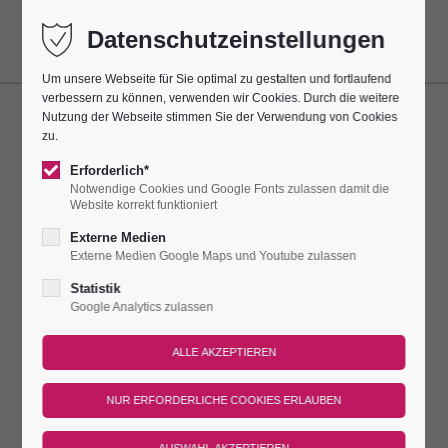
Datenschutzeinstellungen
Um unsere Webseite für Sie optimal zu gestalten und fortlaufend
verbessern zu können, verwenden wir Cookies. Durch die weitere
Nutzung der Webseite stimmen Sie der Verwendung von Cookies
ÖFFENTLICHE FÜHRUNG
zu.
Erforderlich*
Dieser Termin hatte sich jeden Tag bis zum 27.06.2025
Notwendige Cookies und Google Fonts zulassen damit die
wiederholt.
Website korrekt funktioniert
Externe Medien
ENTDECKEN SIE DIE WÜNSCHE &
Externe Medien Google Maps und Youtube zulassen
WUNDERWELT...
Statistik
Google Analytics zulassen
400 Meter hoch thront die Leuchtenburg über dem
malerischen Saaletal. Doch welchen Schatz verbirgt die
Leuchtenburg hinter ihren dicken Mauern? Sind Sie neugierig?
Dann kommen Sie mit uns, wir zeigen Ihnen unsere
Leuchtenburg. Wir erzählen Ihnen was sich hier zugetragen
hat, zeigen Ihnen unsere Wunder aus Porzellan und werfen mit
Ihnen einen Wunschteller. Scherben bringen Glück!