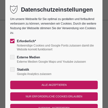
Datenschutzeinstellungen
Um unsere Webseite für Sie optimal zu gestalten und fortlaufend
verbessern zu können, verwenden wir Cookies. Durch die weitere
Nutzung der Webseite stimmen Sie der Verwendung von Cookies
ÖFFENTLICHE FÜHRUNG
zu.
Erforderlich*
06.01.2025 11:00–12:00
Notwendige Cookies und Google Fonts zulassen damit die
Website korrekt funktioniert
ENTDECKEN SIE DIE WÜNSCHE &
Externe Medien
Externe Medien Google Maps und Youtube zulassen
WUNDERWELT...
Statistik
400 Meter hoch thront die Leuchtenburg über dem
Google Analytics zulassen
malerischen Saaletal. Doch welchen Schatz verbirgt die
Leuchtenburg hinter ihren dicken Mauern? Sind Sie neugierig?
Dann kommen Sie mit uns, wir zeigen Ihnen unsere
Leuchtenburg. Wir erzählen Ihnen was sich hier zugetragen
hat, zeigen Ihnen unsere Wunder aus Porzellan und werfen mit
Ihnen einen Wunschteller. Scherben bringen Glück!