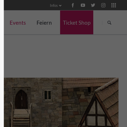
Infos
Navigation
Navigation
überspringen
überspringen
Events
Feiern
Ticket Shop
Events
Meetings, Tagungen und
Kulinarisches
Konzert
Events
Veranstaltungen
Themenwochen in der
Wein und G
Burgschänke
für Unternehmen
Yoga und Pilates
Ticket Shop
Klossseminare
Team-Events
tal
Lange Burgnächte
Ritteressen
für Familien
Kindertag
Martinsgans-Essen
Hochzeiten
Herbstliche
Gruselführungen
Weihnachtsfeiern
Anfragen
Weihnachtsmarkt
Brunch
Silvester
Valentinstag-Dinner
Tag des Thüringer
Porzellans
Frühlingszauber