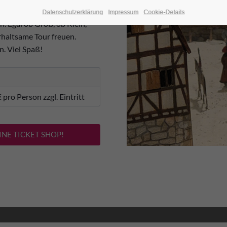
Datenschutzerklärung
Impressum
Cookie-Details
. Egal ob Groß, ob Klein,
erhaltsame Tour freuen.
. Viel Spaß!
 pro Person zzgl. Eintritt
NE TICKET SHOP!