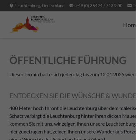
Leuchtenburg, Deutschland
+49 (0) 36424 / 7133-00
inf
SUCHEN
Home
ÖFFENTLICHE FÜHRUNG
Dieser Termin hatte sich jeden Tag bis zum 12.01.2025 wieder
ENTDECKEN SIE DIE WÜNSCHE & WUNDERW
400 Meter hoch thront die Leuchtenburg über dem malerisch
Schatz verbirgt die Leuchtenburg hinter ihren dicken Mauern?
kommen Sie mit uns, wir zeigen Ihnen unsere Leuchtenburg. W
hier zugetragen hat, zeigen Ihnen unsere Wunder aus Porzel
einen Wunschteller. Scherben bringen Glück!