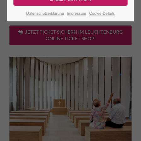
Porzellan-
ca. 30
Burgeintritt. Das Orgelspiel ist
Kirche
Min.
kostenfrei!
Datenschutzerklärung
Impressum
Cookie-Details
JETZT TICKET SICHERN IM LEUCHTENBURG
ONLINE TICKET SHOP!