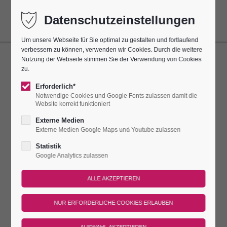
Datenschutzeinstellungen
Um unsere Webseite für Sie optimal zu gestalten und fortlaufend
verbessern zu können, verwenden wir Cookies. Durch die weitere
Nutzung der Webseite stimmen Sie der Verwendung von Cookies
ORGELSPIEL
zu.
Erforderlich*
Dieser Termin hatte sich alle 7 Tage bis zum 29.06.2025
Notwendige Cookies und Google Fonts zulassen damit die
wiederholt.
Website korrekt funktioniert
Externe Medien
IMMER SONNTAGS ERKLINGT DIE
Externe Medien Google Maps und Youtube zulassen
STEINMEYER-ORGEL
Statistik
Google Analytics zulassen
Immer sonntags erklingt die Steinmeyer-Orgel jeweils für eine
halbe Stunde für unsere Burggäste in der einzigartigen
Porzellan-Kirche. Organisten der Region zeigen ihr Können!
Treffpunkt
Dauer
Preis
An diesen Tagen gilt der reguläre