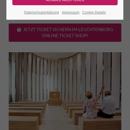
Porzellan-
ca. 30
Burgeintritt. Das Orgelspiel ist
Kirche
Min.
kostenfrei!
Datenschutzerklärung
Impressum
Cookie-Details
JETZT TICKET SICHERN IM LEUCHTENBURG
ONLINE TICKET SHOP!