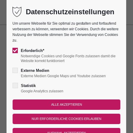
Datenschutzeinstellungen
Um unsere Webseite für Sie optimal zu gestalten und fortlaufend
verbessern zu können, verwenden wir Cookies. Durch die weitere
Nutzung der Webseite stimmen Sie der Verwendung von Cookies
ORGELSPIEL
zu.
Erforderlich*
Dieser Termin wiederholt sich alle 7 Tage bis zum 29.11.2026
Notwendige Cookies und Google Fonts zulassen damit die
und findet das nächste Mal am
01.11.2026 14:00–14:30
statt.
Website korrekt funktioniert
Externe Medien
IMMER SONNTAGS ERKLINGT DIE
Externe Medien Google Maps und Youtube zulassen
STEINMEYER-ORGEL
Statistik
Google Analytics zulassen
Immer sonntags erklingt die Steinmeyer-Orgel jeweils für eine
halbe Stunde für unsere Burggäste in der einzigartigen
Porzellan-Kirche. Organisten der Region zeigen ihr Können!
Treffpunkt
Dauer
Preis
An diesen Tagen gilt der reguläre