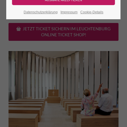
Porzellan-
ca. 30
Burgeintritt. Das Orgelspiel ist
Kirche
Min.
kostenfrei!
Datenschutzerklärung
Impressum
Cookie-Details
JETZT TICKET SICHERN IM LEUCHTENBURG
ONLINE TICKET SHOP!