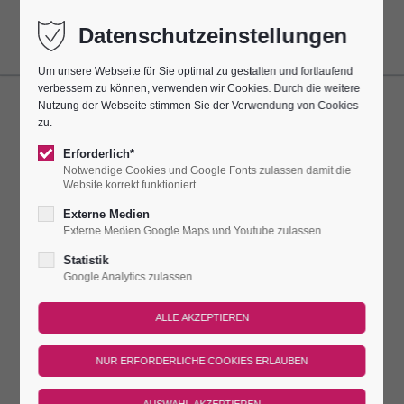
Datenschutzeinstellungen
Um unsere Webseite für Sie optimal zu gestalten und fortlaufend
verbessern zu können, verwenden wir Cookies. Durch die weitere
Nutzung der Webseite stimmen Sie der Verwendung von Cookies
ORGELSPIEL
zu.
Erforderlich*
Dieser Termin wiederholt sich alle 7 Tage bis zum 27.12.2026
Notwendige Cookies und Google Fonts zulassen damit die
und findet das nächste Mal am
06.12.2026 14:00–14:30
statt.
Website korrekt funktioniert
Externe Medien
IMMER SONNTAGS ERKLINGT DIE
Externe Medien Google Maps und Youtube zulassen
STEINMEYER-ORGEL
Statistik
Google Analytics zulassen
Immer sonntags erklingt die Steinmeyer-Orgel jeweils für eine
halbe Stunde für unsere Burggäste in der einzigartigen
Porzellan-Kirche. Organisten der Region zeigen ihr Können!
Treffpunkt
Dauer
Preis
An diesen Tagen gilt der reguläre